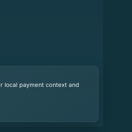
ear local payment context and