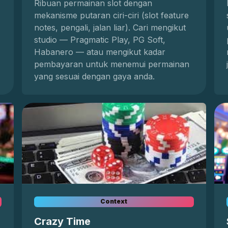
Ribuan permainan slot dengan
mekanisme putaran ciri-ciri (slot feature
notes, pengali, jalan liar). Cari mengikut
studio — Pragmatic Play, PG Soft,
Habanero — atau mengikut kadar
pembayaran untuk menemui permainan
yang sesuai dengan gaya anda.
Context
Crazy Time