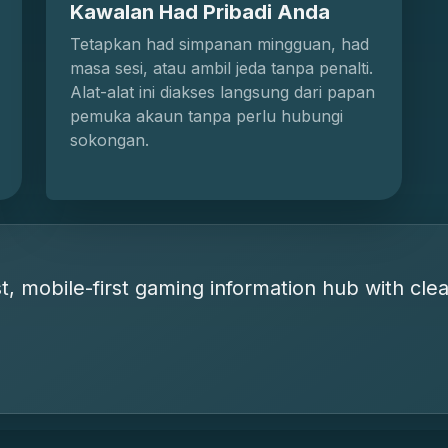
Kawalan Had Pribadi Anda
Tetapkan had simpanan mingguan, had
masa sesi, atau ambil jeda tanpa penalti.
Alat-alat ini diakses langsung dari papan
pemuka akaun tanpa perlu hubungi
sokongan.
st, mobile-first gaming information hub with cl