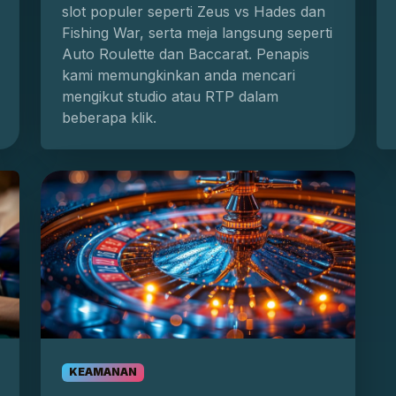
slot populer seperti Zeus vs Hades dan
Fishing War, serta meja langsung seperti
Auto Roulette dan Baccarat. Penapis
kami memungkinkan anda mencari
mengikut studio atau RTP dalam
beberapa klik.
KEAMANAN