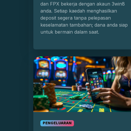
dan FPX bekerja dengan akaun 3win8
anda. Setiap kaedah menghasilkan
deposit segera tanpa pelepasan
keselamatan tambahan; dana anda siap
untuk bermain dalam saat.
PENGELUARAN